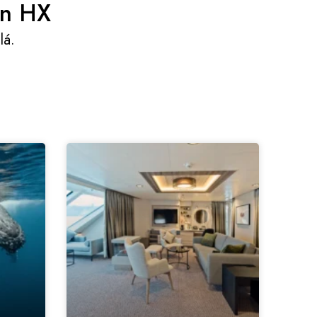
on HX
lá.