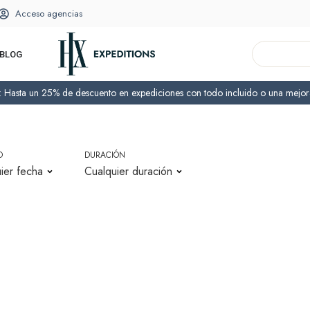
Acceso agencias
BLOG
o: Hasta un 25% de descuento en expediciones con todo incluido o una mejora
130 Añ
+ Expediciones todo inclui
+ Ahorra hasta un 30% en 
+ 250 € por persona de c