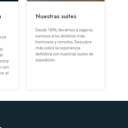
n
Nuestras suites
Desde 1896, llevamos a viajeros
curiosos a los destinos más
eros
hermosos y remotos. Descubre
más sobre la experiencia
ás
definitiva con nuestras suites de
el
expedición.
unirte
n con
er el