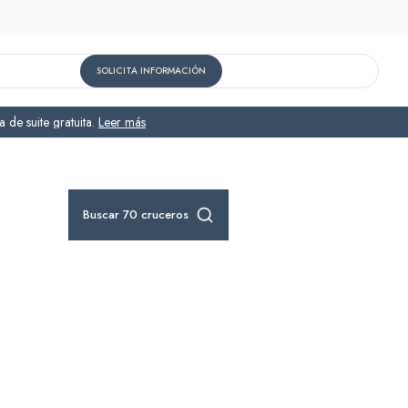
SOLICITA INFORMACIÓN
 de suite gratuita.
Leer más
os de Aventura
do ya a la venta
cabinas y suites
rédito a bordo para huéspedes nuevos en HX