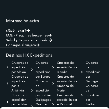
Información extra
¿Qué llevar?
FAQ - Preguntas frecuentes
Salud y Seguridad a bordo
Consejos al viajero
Destinos HX Expeditions
Cruceros de
Cruceros
Cruceros de
Cruceros
expedición
de
expedición por
de
por Alaska
expedición
Islandia
expedición
Cruceros de
por Europa
Cruceros de
por
expedición
Cruceros
expedición por
Noruega
por la
de
América del
Cruceros
Antártida
expedición
Norte
de
Cruceros de
por las Islas
Cruceros de
expedición
expedición
Galápagos
expedición por
por
por las Islas
Grandes
el Paso del
Svalbard
Británicas
Expediciones
Noroeste y
Expediciones