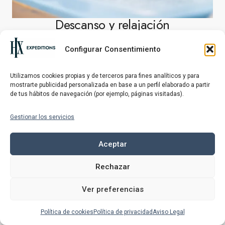
Descanso y relajación
Tras horas explorando en climas fríos,
Configurar Consentimiento
descongelarse en nuestra sauna o relajarse en
nuestro spa son dos maneras perfectas de celebrar
Utilizamos cookies propias y de terceros para fines analíticos y para
mostrarte publicidad personalizada en base a un perfil elaborado a partir
un día inolvidable. Ambos barcos incluyen jacuzzis
de tus hábitos de navegación (por ejemplo, páginas visitadas).
al aire libre, sauna y gimnasio: todo bien merecido
y bienvenido antes de las aventuras del día
Gestionar los servicios
siguiente.
Aceptar
Rechazar
Ver preferencias
Política de cookies
Política de privacidad
Aviso Legal