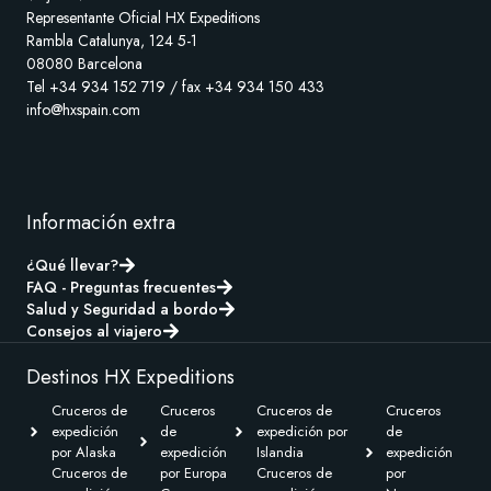
Representante Oficial HX Expeditions
Rambla Catalunya, 124 5-1
08080 Barcelona
Tel +34 934 152 719 / fax +34 934 150 433
info@hxspain.com
Información extra
¿Qué llevar?
FAQ - Preguntas frecuentes
Salud y Seguridad a bordo
Consejos al viajero
Destinos HX Expeditions
Cruceros de
Cruceros
Cruceros de
Cruceros
expedición
de
expedición por
de
por Alaska
expedición
Islandia
expedición
Cruceros de
por Europa
Cruceros de
por