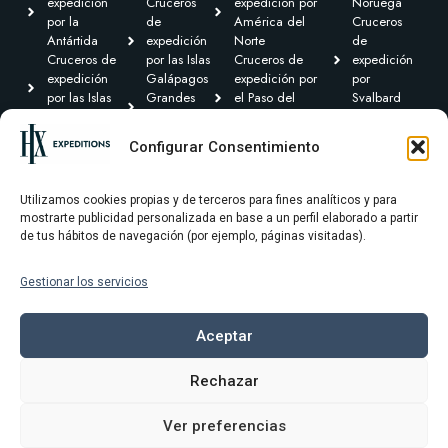
expedición
Cruceros
expedición por
Noruega
por la
de
América del
Cruceros
Antártida
expedición
Norte
de
Cruceros de
por las Islas
Cruceros de
expedición
expedición
Galápagos
expedición por
por
por las Islas
Grandes
el Paso del
Svalbard
Británicas
Expediciones
Noroeste y
Expediciones
Cruceros de
Cruceros de
Canadá Ártico
Transoceánicas
Configurar Consentimiento
expedición por
expedición
Cruceros de
el Caribe y
por
expedición por
Centroamérica
Groenlandia
Sudamérica
Utilizamos cookies propias y de terceros para fines analíticos y para
mostrarte publicidad personalizada en base a un perfil elaborado a partir
de tus hábitos de navegación (por ejemplo, páginas visitadas).
Gestionar los servicios
Términos y condiciones
Política de privacidad
Aceptar
Política de cookies
Rechazar
Aviso Legal
Ver preferencias
© 2025 HX Expeditons