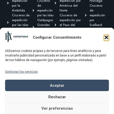
expedición
Cruceros
expedición por
Noruega
por la
de
América del
Cruceros
Antártida
expedición
Norte
de
Cruceros de
por las Islas
Cruceros de
expedición
expedición
Galápagos
expedición por
por
por las Islas
Grandes
el Paso del
Svalbard
Británicas
Expediciones
Noroeste y
Expediciones
Cruceros de
Cruceros de
Canadá Ártico
Transoceánicas
Configurar Consentimiento
expedición por
expedición
Cruceros de
el Caribe y
por
expedición por
Centroamérica
Groenlandia
Sudamérica
Utilizamos cookies propias y de terceros para fines analíticos y para
mostrarte publicidad personalizada en base a un perfil elaborado a partir
de tus hábitos de navegación (por ejemplo, páginas visitadas).
Gestionar los servicios
Términos y condiciones
Política de privacidad
Aceptar
Política de cookies
Rechazar
Aviso Legal
Ver preferencias
© 2025 HX Expeditons