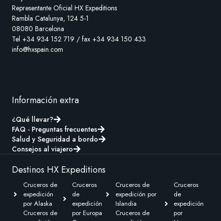
Representante Oficial HX Expeditions
Rambla Catalunya, 124 5-1
08080 Barcelona
Tel +34 934 152 719 / fax +34 934 150 433
info@hxspain.com
Información extra
¿Qué llevar?
FAQ - Preguntas frecuentes
Salud y Seguridad a bordo
Consejos al viajero
Destinos HX Expeditions
Cruceros de
Cruceros
Cruceros de
Cruceros
expedición
de
expedición por
de
por Alaska
expedición
Islandia
expedición
Cruceros de
por Europa
Cruceros de
por