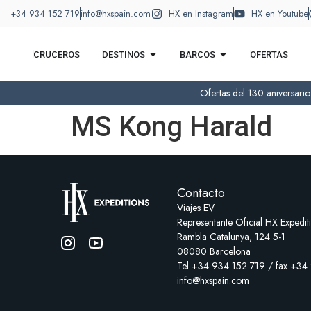
+34 934 152 719
info@hxspain.com
HX en Instagram
HX en Youtube
CRUCEROS
DESTINOS
BARCOS
OFERTAS
Ofertas del 130 aniversari
MS Kong Harald
Contacto
Viajes EV
Representante Oficial HX Expedit
Rambla Catalunya, 124 5-1
08080 Barcelona
Tel +34 934 152 719 / fax +34
info@hxspain.com