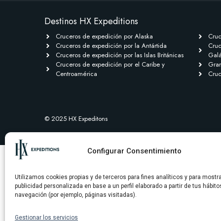
Destinos HX Expeditions
Cruceros de expedición por Alaska
Cruc
Cruceros de expedición por la Antártida
Cruc
Cruceros de expedición por las Islas Británicas
Gal
Cruceros de expedición por el Caribe y
Gran
Centroamérica
Cruc
© 2025 HX Expeditons
Configurar Consentimiento
Utilizamos cookies propias y de terceros para fines analíticos y para mostr
publicidad personalizada en base a un perfil elaborado a partir de tus hábito
navegación (por ejemplo, páginas visitadas).
Gestionar los servicios