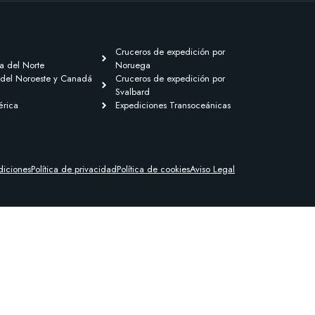
Cruceros de expedición por
a del Norte
Noruega
 del Noroeste y Canadá
Cruceros de expedición por
Svalbard
érica
Expediciones Transoceánicas
diciones
Política de privacidad
Política de cookies
Aviso Legal