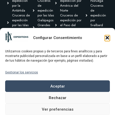
expedición
Cruceros
expedición por
Noruega
por la
de
América del
Cruceros
Antártida
expedición
Norte
de
Cruceros de
por las Islas
Cruceros de
expedición
expedición
Galápagos
expedición por
por
por las Islas
Grandes
el Paso del
Svalbard
Británicas
Expediciones
Noroeste y
Expediciones
Cruceros de
Cruceros de
Canadá Ártico
Transoceánicas
Configurar Consentimiento
expedición por
expedición
Cruceros de
el Caribe y
por
expedición por
Centroamérica
Groenlandia
Sudamérica
Utilizamos cookies propias y de terceros para fines analíticos y para
mostrarte publicidad personalizada en base a un perfil elaborado a partir
de tus hábitos de navegación (por ejemplo, páginas visitadas).
Gestionar los servicios
Términos y condiciones
Política de privacidad
Aceptar
Política de cookies
Rechazar
Aviso Legal
Ver preferencias
© 2025 HX Expeditons