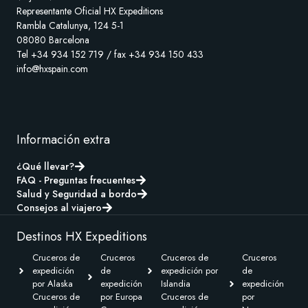
Representante Oficial HX Expeditions
Rambla Catalunya, 124 5-1
08080 Barcelona
Tel +34 934 152 719 / fax +34 934 150 433
info@hxspain.com
Información extra
¿Qué llevar?
FAQ - Preguntas frecuentes
Salud y Seguridad a bordo
Consejos al viajero
Destinos HX Expeditions
Cruceros de
Cruceros
Cruceros de
Cruceros
expedición
de
expedición por
de
por Alaska
expedición
Islandia
expedición
Cruceros de
por Europa
Cruceros de
por