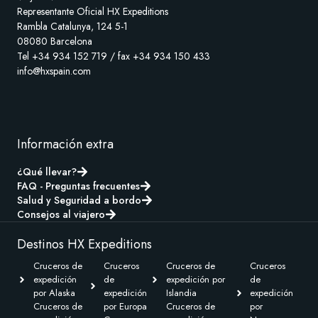
Representante Oficial HX Expeditions
Rambla Catalunya, 124 5-1
08080 Barcelona
Tel +34 934 152 719 / fax +34 934 150 433
info@hxspain.com
Información extra
¿Qué llevar?
FAQ - Preguntas frecuentes
Salud y Seguridad a bordo
Consejos al viajero
Destinos HX Expeditions
Cruceros de
Cruceros
Cruceros de
Cruceros
expedición
de
expedición por
de
por Alaska
expedición
Islandia
expedición
Cruceros de
por Europa
Cruceros de
por