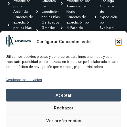
expedición
Cruceros
expedición por
Noruega
por la
de
América del
Cruceros
Antártida
expedición
Norte
de
Cruceros de
por las Islas
Cruceros de
expedición
expedición
Galápagos
expedición por
por
por las Islas
Grandes
el Paso del
Svalbard
Británicas
Expediciones
Noroeste y
Expediciones
Cruceros de
Cruceros de
Canadá Ártico
Transoceánicas
Configurar Consentimiento
expedición por
expedición
Cruceros de
el Caribe y
por
expedición por
Centroamérica
Groenlandia
Sudamérica
Utilizamos cookies propias y de terceros para fines analíticos y para
mostrarte publicidad personalizada en base a un perfil elaborado a partir
de tus hábitos de navegación (por ejemplo, páginas visitadas).
Gestionar los servicios
Términos y condiciones
Política de privacidad
Aceptar
Política de cookies
Rechazar
Aviso Legal
Ver preferencias
© 2025 HX Expeditons