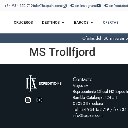
+34 934 152 719
info@hxspain.com
HX en Instagram
HX en Youtube
CRUCEROS
DESTINOS
BARCOS
OFERTAS
Ofertas del 130 aniversari
MS Trollfjord
Contacto
Viajes EV
Representante Oficial HX Expedit
Rambla Catalunya, 124 5-1
08080 Barcelona
Tel +34 934 152 719 / fax +34
info@hxspain.com