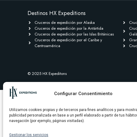
Destinos HX Expeditions
Cruceros de expedición por Alaska
Cruc
Cruceros de expedición por la Antártida
Cruc
Cruceros de expedición por las Islas Británicas
Gal
Cruceros de expedición por el Caribe y
Gran
Centroamérica
Cruc
© 2025 HX Expeditons
Configurar Consentimiento
Utilizamos cookies propias y de terceros para fines analíticos y para mostr
publicidad personalizada en base a un perfil elaborado a partir de tus hábito
navegación (por ejemplo, páginas visitadas).
Gestionar los servicios