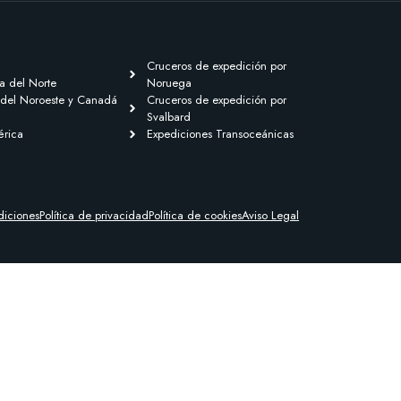
Cruceros de expedición por
a del Norte
Noruega
 del Noroeste y Canadá
Cruceros de expedición por
Svalbard
érica
Expediciones Transoceánicas
diciones
Política de privacidad
Política de cookies
Aviso Legal