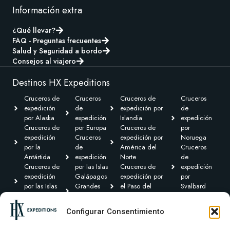
Información extra
¿Qué llevar?
FAQ - Preguntas frecuentes
Salud y Seguridad a bordo
Consejos al viajero
Destinos HX Expeditions
Cruceros de
Cruceros
Cruceros de
Cruceros
expedición
de
expedición por
de
por Alaska
expedición
Islandia
expedición
Cruceros de
por Europa
Cruceros de
por
expedición
Cruceros
expedición por
Noruega
por la
de
América del
Cruceros
Antártida
expedición
Norte
de
Cruceros de
por las Islas
Cruceros de
expedición
expedición
Galápagos
expedición por
por
por las Islas
Grandes
el Paso del
Svalbard
Británicas
Expediciones
Noroeste y
Expediciones
Cruceros de
Cruceros de
Canadá Ártico
Transoceánicas
Configurar Consentimiento
expedición por
expedición
Cruceros de
el Caribe y
por
expedición por