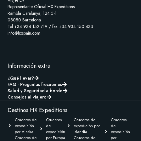
Viajes EV
Representante Oficial HX Expeditions
Rambla Catalunya, 124 5-1
08080 Barcelona
Tel +34 934 152 719 / fax +34 934 150 433
info@hxspain.com
Información extra
¿Qué llevar?
FAQ - Preguntas frecuentes
Salud y Seguridad a bordo
Consejos al viajero
Destinos HX Expeditions
Cruceros de
Cruceros
Cruceros de
Cruceros
expedición
de
expedición por
de
por Alaska
expedición
Islandia
expedición
Cruceros de
por Europa
Cruceros de
por