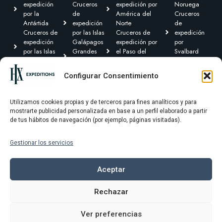
expedición
Cruceros
expedición por
Noruega
por la
de
América del
Cruceros
Antártida
expedición
Norte
de
Cruceros de
por las Islas
Cruceros de
expedición
expedición
Galápagos
expedición por
por
por las Islas
Grandes
el Paso del
Svalbard
Británicas
Expediciones
Noroeste y
Expediciones
Cruceros de
Cruceros de
Canadá Ártico
Transoceánicas
Configurar Consentimiento
expedición por
expedición
Cruceros de
el Caribe y
por
expedición por
Centroamérica
Groenlandia
Sudamérica
Utilizamos cookies propias y de terceros para fines analíticos y para
mostrarte publicidad personalizada en base a un perfil elaborado a partir
de tus hábitos de navegación (por ejemplo, páginas visitadas).
Gestionar los servicios
Términos y condiciones
Política de privacidad
Aceptar
Política de cookies
Rechazar
Aviso Legal
Ver preferencias