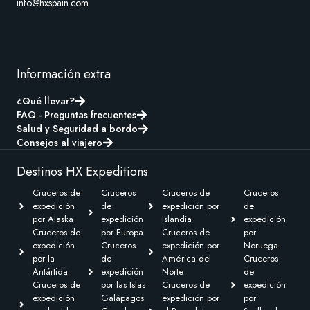
info@hxspain.com
Información extra
¿Qué llevar?
FAQ - Preguntas frecuentes
Salud y Seguridad a bordo
Consejos al viajero
Destinos HX Expeditions
Cruceros de
Cruceros
Cruceros de
Cruceros
expedición
de
expedición por
de
por Alaska
expedición
Islandia
expedición
Cruceros de
por Europa
Cruceros de
por
expedición
Cruceros
expedición por
Noruega
por la
de
América del
Cruceros
Antártida
expedición
Norte
de
Cruceros de
por las Islas
Cruceros de
expedición
expedición
Galápagos
expedición por
por