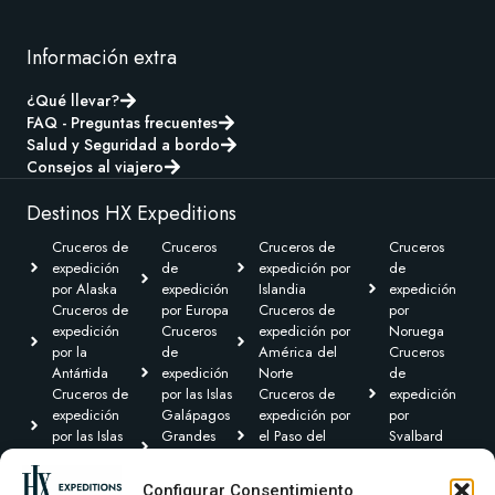
Información extra
¿Qué llevar?
FAQ - Preguntas frecuentes
Salud y Seguridad a bordo
Consejos al viajero
Destinos HX Expeditions
Cruceros de
Cruceros
Cruceros de
Cruceros
expedición
de
expedición por
de
por Alaska
expedición
Islandia
expedición
Cruceros de
por Europa
Cruceros de
por
expedición
Cruceros
expedición por
Noruega
por la
de
América del
Cruceros
Antártida
expedición
Norte
de
Cruceros de
por las Islas
Cruceros de
expedición
expedición
Galápagos
expedición por
por
por las Islas
Grandes
el Paso del
Svalbard
Británicas
Expediciones
Noroeste y
Expediciones
Cruceros de
Cruceros de
Canadá Ártico
Transoceánicas
Configurar Consentimiento