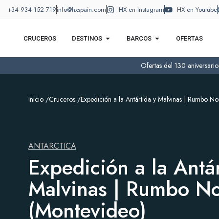
+34 934 152 719
info@hxspain.com
HX en Instagram
HX en Youtube
CRUCEROS
DESTINOS
BARCOS
OFERTAS
Ofertas del 130 aniversari
Inicio /
Cruceros /
Expedición a la Antártida y Malvinas | Rumbo No
ANTARCTICA
Expedición a la Antár
Malvinas | Rumbo No
(Montevideo)