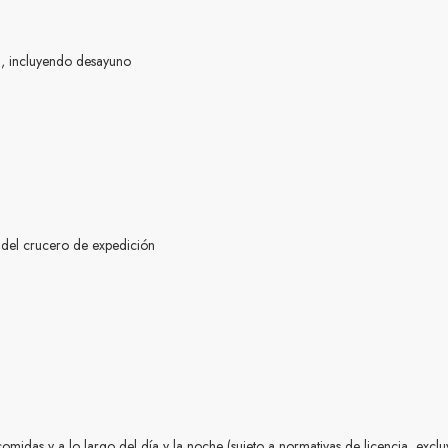
n, incluyendo desayuno
s del crucero de expedición
 comidas y a lo largo del día y la noche (sujeto a normativas de licencia, exc