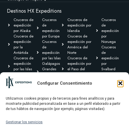
Destinos HX Expeditions
Cruceros de
Cruceros
Cruceros de
Cruceros
expedición
de
expedición por
de
por Alaska
expedición
Islandia
expedición
Cruceros de
por Europa
Cruceros de
por
expedición
Cruceros
expedición por
Noruega
por la
de
América del
Cruceros
Antártida
expedición
Norte
de
Cruceros de
por las Islas
Cruceros de
expedición
expedición
Galápagos
expedición por
por
por las Islas
Grandes
el Paso del
Svalbard
Británicas
Expediciones
Noroeste y
Expediciones
Cruceros de
Cruceros de
Canadá Ártico
Transoceánicas
Configurar Consentimiento
expedición por
expedición
Cruceros de
el Caribe y
por
expedición por
Centroamérica
Groenlandia
Sudamérica
Utilizamos cookies propias y de terceros para fines analíticos y para
mostrarte publicidad personalizada en base a un perfil elaborado a partir
de tus hábitos de navegación (por ejemplo, páginas visitadas).
Gestionar los servicios
Términos y condiciones