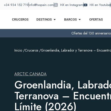
+34 934 152 719
info@hxspain.com
HX en Instagram
HX en Youtube
CRUCEROS
DESTINOS
BARCOS
OFERTAS
Ofertas del 130 aniversari
Inicio /
Cruceros /
Groenlandia, Labrador y Terranova – Encuentros
ARCTIC CANADA
Groenlandia, Labrad
Terranova – Encuentr
Límite (2026)