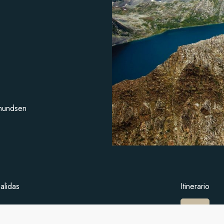
mundsen
alidas
Itinerario