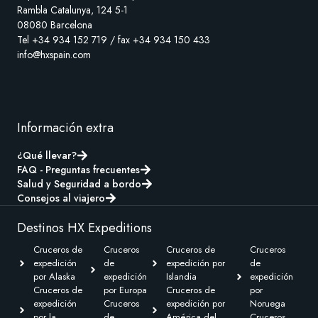
Rambla Catalunya, 124 5-1
08080 Barcelona
Tel +34 934 152 719 / fax +34 934 150 433
info@hxspain.com
Información extra
¿Qué llevar?
FAQ - Preguntas frecuentes
Salud y Seguridad a bordo
Consejos al viajero
Destinos HX Expeditions
Cruceros de
Cruceros
Cruceros de
Cruceros
expedición
de
expedición por
de
por Alaska
expedición
Islandia
expedición
Cruceros de
por Europa
Cruceros de
por
expedición
Cruceros
expedición por
Noruega
por la
de
América del
Cruceros