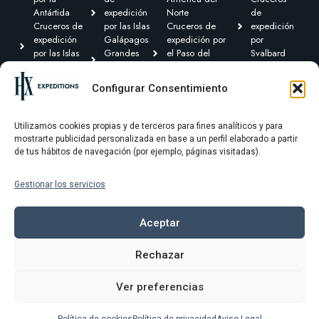
Antártida
expedición
Norte
de
Cruceros de
por las Islas
Cruceros de
expedición
expedición
Galápagos
expedición por
por
por las Islas
Grandes
el Paso del
Svalbard
Británicas
Expediciones
Noroeste y
Expediciones
Cruceros de
Cruceros de
Canadá Ártico
Transoceánicas
Configurar Consentimiento
expedición por
expedición
Cruceros de
el Caribe y
por
expedición por
Centroamérica
Groenlandia
Sudamérica
Utilizamos cookies propias y de terceros para fines analíticos y para
mostrarte publicidad personalizada en base a un perfil elaborado a partir
de tus hábitos de navegación (por ejemplo, páginas visitadas).
Gestionar los servicios
Términos y condiciones
Política de privacidad
Aceptar
Política de cookies
Rechazar
Aviso Legal
Ver preferencias
Precio desde
© 2025 HX Expeditons
Selecciona una fecha de salida
10.445 €