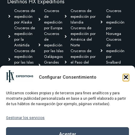
Destinos HX Expeditions
Cruceros de
Cruceros
Cruceros de
Cruceros
expedición
de
expedición por
de
por Alaska
expedición
Islandia
expedición
Cruceros de
por Europa
Cruceros de
por
expedición
Cruceros
expedición por
Noruega
por la
de
América del
Cruceros
Antártida
expedición
Norte
de
Cruceros de
por las Islas
Cruceros de
expedición
expedición
Galápagos
expedición por
por
por las Islas
Grandes
el Paso del
Svalbard
Británicas
Expediciones
Noroeste y
Expediciones
Cruceros de
Cruceros de
Canadá Ártico
Transoceánicas
Configurar Consentimiento
expedición por
expedición
Cruceros de
el Caribe y
por
expedición por
Centroamérica
Groenlandia
Sudamérica
Utilizamos cookies propias y de terceros para fines analíticos y para
mostrarte publicidad personalizada en base a un perfil elaborado a partir
de tus hábitos de navegación (por ejemplo, páginas visitadas).
Gestionar los servicios
Términos y condiciones
Política de privacidad
Aceptar