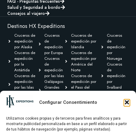
FAQ - Preguntas frecuentes
Salud y Seguridad a bordo
Consejos al viajero
Destinos HX Expeditions
Cruceros de
Cruceros
Cruceros de
Cruceros
expedición
de
expedición por
de
por Alaska
expedición
Islandia
expedición
Cruceros de
por Europa
Cruceros de
por
expedición
Cruceros
expedición por
Noruega
por la
de
América del
Cruceros
Antártida
expedición
Norte
de
Cruceros de
por las Islas
Cruceros de
expedición
expedición
Galápagos
expedición por
por
por las Islas
Grandes
el Paso del
Svalbard
Británicas
Expediciones
Noroeste y
Expediciones
Cruceros de
Cruceros de
Canadá Ártico
Transoceánicas
Configurar Consentimiento
expedición por
expedición
Cruceros de
el Caribe y
por
expedición por
Centroamérica
Groenlandia
Sudamérica
Utilizamos cookies propias y de terceros para fines analíticos y para
mostrarte publicidad personalizada en base a un perfil elaborado a partir
de tus hábitos de navegación (por ejemplo, páginas visitadas).