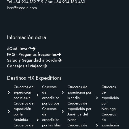
Tel +34 934 152 719 / fax +34 934 150 433
info@hxspain.com
Información extra
¿Qué llevar?
FAQ - Preguntas frecuentes
Salud y Seguridad a bordo
Consejos al viajero
Destinos HX Expeditions
Cruceros de
Cruceros
Cruceros de
Cruceros
expedición
de
expedición por
de
por Alaska
expedición
Islandia
expedición
Cruceros de
por Europa
Cruceros de
por
expedición
Cruceros
expedición por
Noruega
por la
de
América del
Cruceros
Antártida
expedición
Norte
de
Cruceros de
por las Islas
Cruceros de
expedición