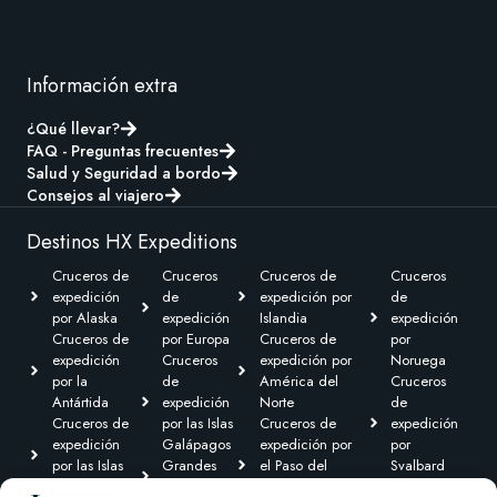
Información extra
¿Qué llevar?
FAQ - Preguntas frecuentes
Salud y Seguridad a bordo
Consejos al viajero
Destinos HX Expeditions
Cruceros de
Cruceros
Cruceros de
Cruceros
expedición
de
expedición por
de
por Alaska
expedición
Islandia
expedición
Cruceros de
por Europa
Cruceros de
por
expedición
Cruceros
expedición por
Noruega
por la
de
América del
Cruceros
Antártida
expedición
Norte
de
Cruceros de
por las Islas
Cruceros de
expedición
expedición
Galápagos
expedición por
por
por las Islas
Grandes
el Paso del
Svalbard
Británicas
Expediciones
Noroeste y
Expediciones