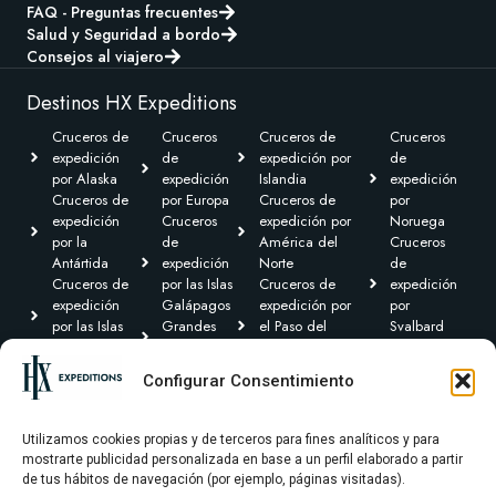
FAQ - Preguntas frecuentes
Salud y Seguridad a bordo
Consejos al viajero
Destinos HX Expeditions
Cruceros de
Cruceros
Cruceros de
Cruceros
expedición
de
expedición por
de
por Alaska
expedición
Islandia
expedición
Cruceros de
por Europa
Cruceros de
por
expedición
Cruceros
expedición por
Noruega
por la
de
América del
Cruceros
Antártida
expedición
Norte
de
Cruceros de
por las Islas
Cruceros de
expedición
expedición
Galápagos
expedición por
por
por las Islas
Grandes
el Paso del
Svalbard
Británicas
Expediciones
Noroeste y
Expediciones
Cruceros de
Cruceros de
Canadá Ártico
Transoceánicas
Configurar Consentimiento
expedición por
expedición
Cruceros de
el Caribe y
por
expedición por
Centroamérica
Groenlandia
Sudamérica
Utilizamos cookies propias y de terceros para fines analíticos y para
mostrarte publicidad personalizada en base a un perfil elaborado a partir
de tus hábitos de navegación (por ejemplo, páginas visitadas).