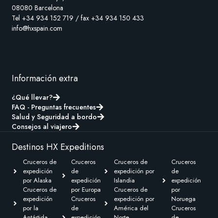
08080 Barcelona
Tel +34 934 152 719 / fax +34 934 150 433
info@hxspain.com
Información extra
¿Qué llevar?
FAQ - Preguntas frecuentes
Salud y Seguridad a bordo
Consejos al viajero
Destinos HX Expeditions
Cruceros de
Cruceros
Cruceros de
Cruceros
expedición
de
expedición por
de
por Alaska
expedición
Islandia
expedición
Cruceros de
por Europa
Cruceros de
por
expedición
Cruceros
expedición por
Noruega
por la
de
América del
Cruceros
Antártida
expedición
Norte
de