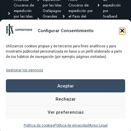
Cruceros de
por las Islas
Cruceros de
expedición
expedición
Galápagos
expedición por
por
por las Islas
Grandes
el Paso del
Svalbard
Británicas
Expediciones
Noroeste y
Expediciones
Cruceros de
Cruceros de
Canadá Ártico
Transoceánicas
Configurar Consentimiento
expedición por
expedición
Cruceros de
el Caribe y
por
expedición por
Centroamérica
Groenlandia
Sudamérica
Utilizamos cookies propias y de terceros para fines analíticos y para
mostrarte publicidad personalizada en base a un perfil elaborado a partir
de tus hábitos de navegación (por ejemplo, páginas visitadas).
Gestionar los servicios
Términos y condiciones
Política de privacidad
Aceptar
Política de cookies
Rechazar
Aviso Legal
Ver preferencias
© 2025 HX Expeditons
Política de cookies
Política de privacidad
Aviso Legal