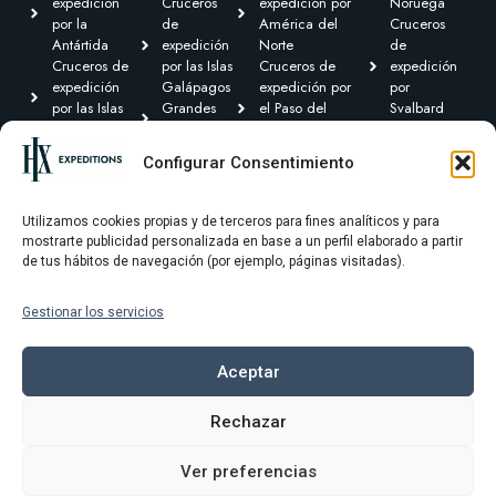
expedición
Cruceros
expedición por
Noruega
por la
de
América del
Cruceros
Antártida
expedición
Norte
de
Cruceros de
por las Islas
Cruceros de
expedición
expedición
Galápagos
expedición por
por
por las Islas
Grandes
el Paso del
Svalbard
Británicas
Expediciones
Noroeste y
Expediciones
Cruceros de
Cruceros de
Canadá Ártico
Transoceánicas
Configurar Consentimiento
expedición por
expedición
Cruceros de
el Caribe y
por
expedición por
Centroamérica
Groenlandia
Sudamérica
Utilizamos cookies propias y de terceros para fines analíticos y para
mostrarte publicidad personalizada en base a un perfil elaborado a partir
de tus hábitos de navegación (por ejemplo, páginas visitadas).
Gestionar los servicios
Términos y condiciones
Política de privacidad
Aceptar
Política de cookies
Rechazar
Aviso Legal
Ver preferencias
© 2025 HX Expeditons