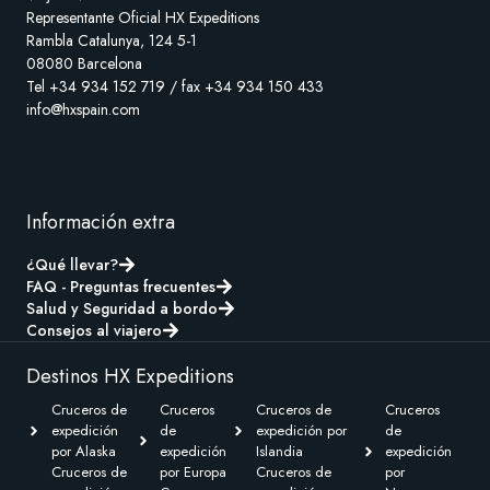
Representante Oficial HX Expeditions
Rambla Catalunya, 124 5-1
08080 Barcelona
Tel +34 934 152 719 / fax +34 934 150 433
info@hxspain.com
Información extra
¿Qué llevar?
FAQ - Preguntas frecuentes
Salud y Seguridad a bordo
Consejos al viajero
Destinos HX Expeditions
Cruceros de
Cruceros
Cruceros de
Cruceros
expedición
de
expedición por
de
por Alaska
expedición
Islandia
expedición
Cruceros de
por Europa
Cruceros de
por