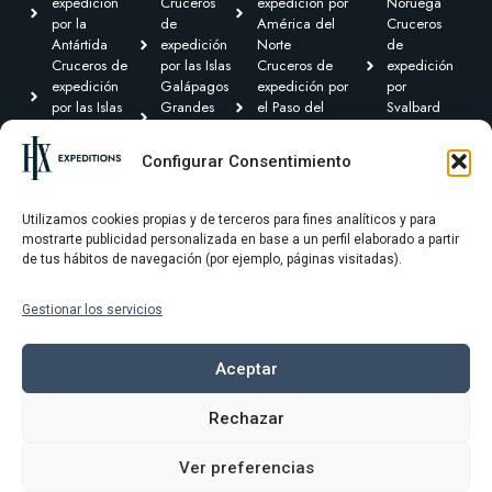
expedición
Cruceros
expedición por
Noruega
por la
de
América del
Cruceros
Antártida
expedición
Norte
de
Cruceros de
por las Islas
Cruceros de
expedición
expedición
Galápagos
expedición por
por
por las Islas
Grandes
el Paso del
Svalbard
Británicas
Expediciones
Noroeste y
Expediciones
Cruceros de
Cruceros de
Canadá Ártico
Transoceánicas
Configurar Consentimiento
expedición por
expedición
Cruceros de
el Caribe y
por
expedición por
Centroamérica
Groenlandia
Sudamérica
Utilizamos cookies propias y de terceros para fines analíticos y para
mostrarte publicidad personalizada en base a un perfil elaborado a partir
de tus hábitos de navegación (por ejemplo, páginas visitadas).
Gestionar los servicios
Términos y condiciones
Política de privacidad
Aceptar
Política de cookies
Rechazar
Aviso Legal
Ver preferencias
© 2025 HX Expeditons