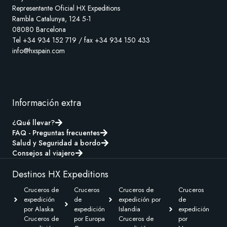
Representante Oficial HX Expeditions
Rambla Catalunya, 124 5-1
08080 Barcelona
Tel +34 934 152 719 / fax +34 934 150 433
info@hxspain.com
Información extra
¿Qué llevar?
FAQ - Preguntas frecuentes
Salud y Seguridad a bordo
Consejos al viajero
Destinos HX Expeditions
Cruceros de
Cruceros
Cruceros de
Cruceros
expedición
de
expedición por
de
por Alaska
expedición
Islandia
expedición
Cruceros de
por Europa
Cruceros de
por