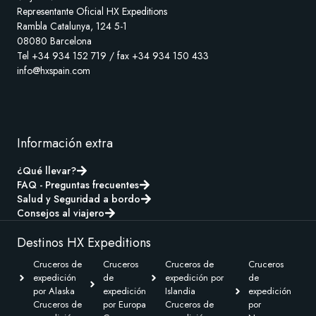
Representante Oficial HX Expeditions
Rambla Catalunya, 124 5-1
08080 Barcelona
Tel +34 934 152 719 / fax +34 934 150 433
info@hxspain.com
Información extra
¿Qué llevar?
FAQ - Preguntas frecuentes
Salud y Seguridad a bordo
Consejos al viajero
Destinos HX Expeditions
Cruceros de
Cruceros
Cruceros de
Cruceros
expedición
de
expedición por
de
por Alaska
expedición
Islandia
expedición
Cruceros de
por Europa
Cruceros de
por