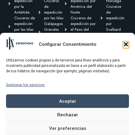
expedición
Cruceros
expedición por
Noruega
por la
de
América del
Cruceros
Antártida
expedición
Norte
de
Cruceros de
por las Islas
Cruceros de
expedición
expedición
Galápagos
expedición por
por
por las Islas
Grandes
el Paso del
Svalbard
Británicas
Expediciones
Noroeste y
Expediciones
Cruceros de
Cruceros de
Canadá Ártico
Transoceánicas
Configurar Consentimiento
expedición por
expedición
Cruceros de
el Caribe y
por
expedición por
Centroamérica
Groenlandia
Sudamérica
Utilizamos cookies propias y de terceros para fines analíticos y para
mostrarte publicidad personalizada en base a un perfil elaborado a partir
de tus hábitos de navegación (por ejemplo, páginas visitadas).
Gestionar los servicios
Términos y condiciones
Política de privacidad
Aceptar
Política de cookies
Rechazar
Aviso Legal
Ver preferencias
© 2025 HX Expeditons